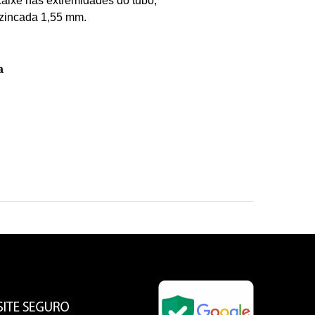
aixe nas extremidades do tubo;
zincada 1,55 mm.
a