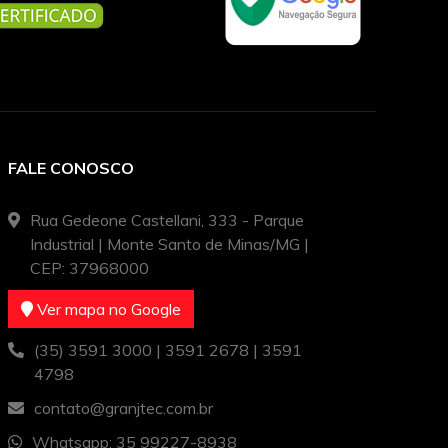
FALE CONOSCO
Rua Gedeone Castellani, 333 - Parque
Industrial | Monte Santo de Minas/MG |
CEP: 37968000
Ver mapa no Google
(35) 3591 3000 | 3591 2678 | 3591
4798
contato@granjtec.com.br
Whatsapp: 35 99227-8938