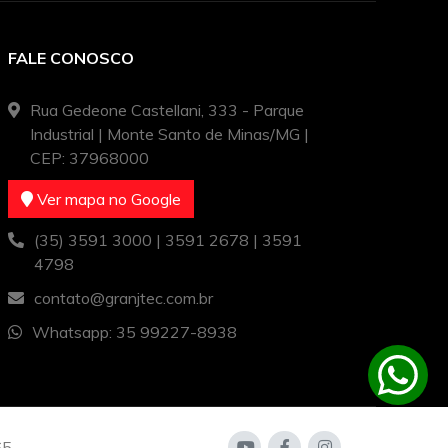
FALE CONOSCO
Rua Gedeone Castellani, 333 - Parque
Industrial | Monte Santo de Minas/MG |
CEP: 37968000
Ver mapa no Google
(35) 3591 3000 | 3591 2678 | 3591
4798
contato@granjtec.com.br
Whatsapp: 35 99227-8938
65