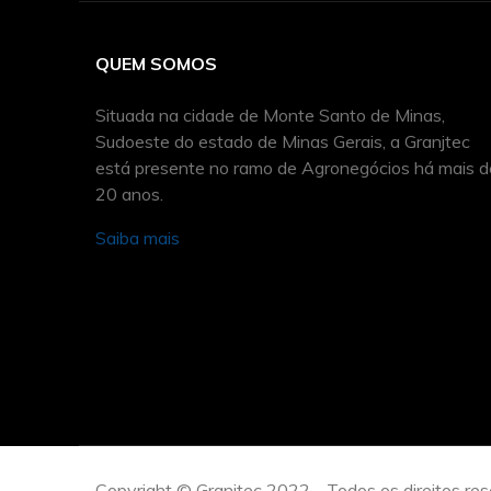
QUEM SOMOS
Situada na cidade de Monte Santo de Minas,
Sudoeste do estado de Minas Gerais, a Granjtec
está presente no ramo de Agronegócios há mais d
20 anos.
Saiba mais
Copyright © Granjtec 2022 - Todos os direitos re