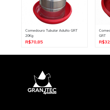
Comedouro Tubular Adulto GRT
Comedouro Tubular Infantil 5Kgs.
20Kg
GRT
R$70,85
R$32