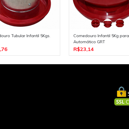
Comedouro Infantil 5Kg para
Automático GRT
,76
R$23,14