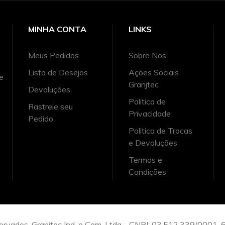
MINHA CONTA
LINKS
Meus Pedidos
Sobre Nos
Lista de Desejos
Ações Sociais
e
Granjtec
Devoluções
Politica de
Rastreie seu
Privacidade
Pedido
Politica de Trocas
e Devoluções
Termos e
Condições
servados. Granjtec Ind. e Com. Ltda - CNPJ: 03.512.339/0001-