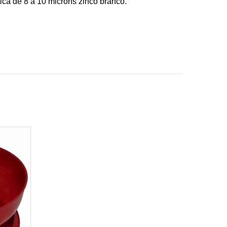
tica de 8 á 10 microns zinco branco.