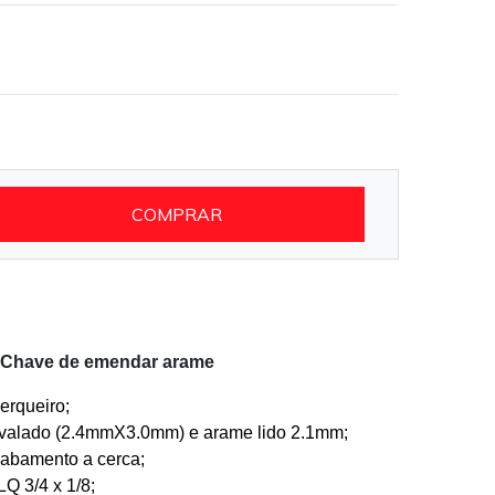
COMPRAR
a Chave de emendar arame
cerqueiro;
ovalado (2.4mmX3.0mm) e arame lido 2.1mm;
cabamento a cerca;
Q 3/4 x 1/8;