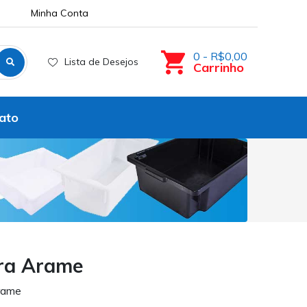
Minha Conta
0 - R$0,00
Lista de Desejos
Carrinho
ato
ara Arame
rame