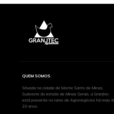
QUEM SOMOS
Situada na cidade de Monte Santo de Minas,
Sudoeste do estado de Minas Gerais, a Granjtec
está presente no ramo de Agronegócios há mais d
20 anos.