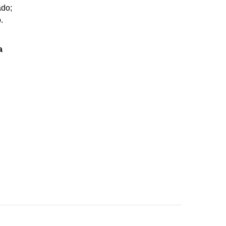
do;
.
a