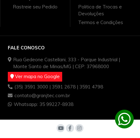
Rastreie seu Pedido
Politica de Trocas e
Devoluções
Termos e Condições
FALE CONOSCO
Rua Gedeone Castellani, 333 - Parque Industrial |
Monte Santo de Minas/MG | CEP: 37968000
Ver mapa no Google
(35) 3591 3000 | 3591 2678 | 3591 4798
contato@granjtec.com.br
Whatsapp: 35 99227-8938
Copyright © Granjtec 2022 - Todos os direitos reservados.