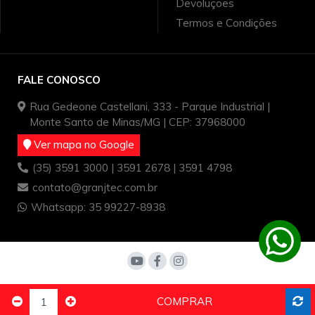
Devoluções
Termos e Condições
FALE CONOSCO
Rua Gedeone Castellani, 333 - Parque Industrial |
Monte Santo de Minas/MG | CEP: 37968000
Ver mapa no Google
(35) 3591 3000 | 3591 2678 | 3591 4798
contato@granjtec.com.br
Whatsapp: 35 99227-8938
Copyright © Granjtec 2022 - Todos os direitos reservados.
COMPRAR
Granjtec Ind. e Com. Ltda - CNPJ: 03.512.339/0001-65