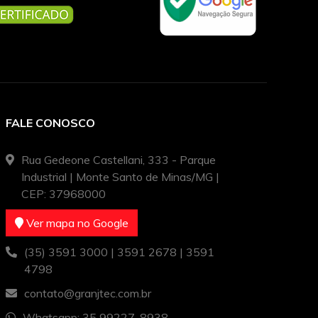
FALE CONOSCO
Rua Gedeone Castellani, 333 - Parque
Industrial | Monte Santo de Minas/MG |
CEP: 37968000
Ver mapa no Google
(35) 3591 3000 | 3591 2678 | 3591
4798
contato@granjtec.com.br
Whatsapp: 35 99227-8938