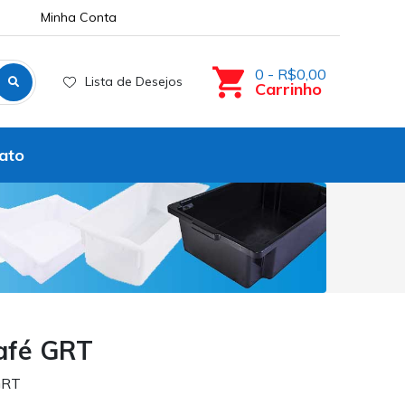
Minha Conta
0 - R$0,00
Lista de Desejos
Carrinho
ato
afé GRT
GRT