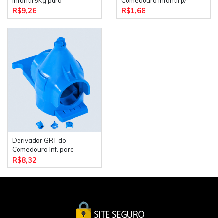
Infantil 5Kg para
Comedouro Infantil p/
Automático
Automático
R$9,26
R$1,68
Derivador GRT do
Comedouro Inf. para
Automático
R$8,32