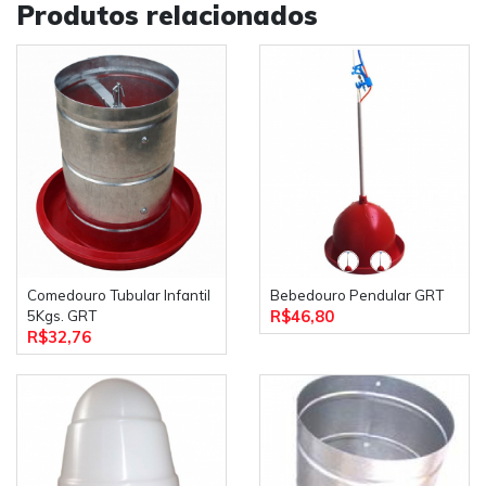
Produtos relacionados
O comedouro pode ser sustentado por uma
corrente de
3,5mm
com 20cm de comprimento, a qual serve de
regulagem de altura, mudando-se os elos da corrente
presos � liga "S".
A corrente é presa em uma
corda PP de 5mm
ou um
arame
BWG 12
, que por sua vez é fixado no teto da granja.
Descrição técnica:
3
Dimensão
: 0,0125 M
Peso:
1,94 Kg.
Comedouro Tubular Infantil
Bebedouro Pendular GRT
R$46,80
5Kgs. GRT
Obs.: Os itens de sustentação não são fornecidos com
R$32,76
o kit.
Garantia: 12 meses
(consulte o termo de garantia)