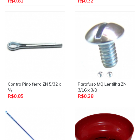
R$0,81
R$0,32
Contra Pino ferro ZN 5/32 x
Parafuso MQ Lentilha ZN
¾
3/16 x 3/8
R$0,85
R$0,28